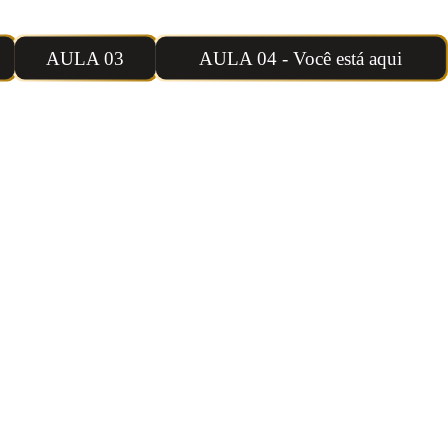
ra AGORA as aulas do IRP
AULA 03
AULA 04 - Você está aqui
Aula 04: Programa IR